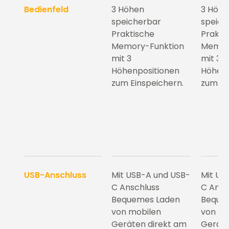
Bedienfeld
3 Höhen
3 Höh
speicherbar
speich
Praktische
Prakti
Memory-Funktion
Memor
mit 3
mit 3
Höhenpositionen
Höhenp
zum Einspeichern.
zum Ei
USB-Anschluss
Mit USB-A und USB-
Mit US
C Anschluss
C Ansc
Bequemes Laden
Beque
von mobilen
von mo
Geräten direkt am
Geräte