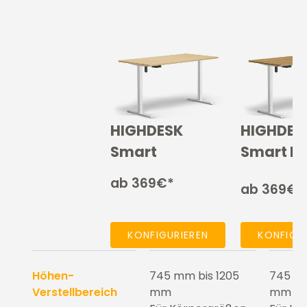
HIGHDESK
HIGHDES
Smart
Smart H
ab 369€*
ab 369€*
KONFIGURIEREN
KONFIGU
Höhen-
745 mm bis 1205
745 mm
Verstellbereich
mm
mm