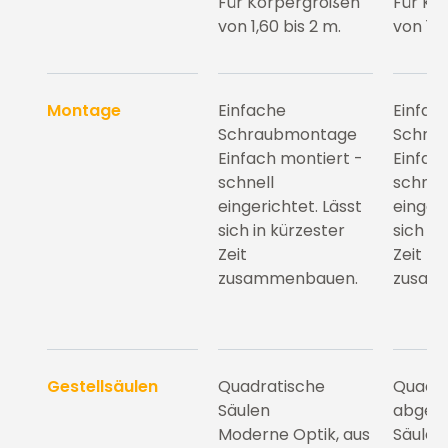
Für Körpergrößen
Für Kö
von 1,60 bis 2 m.
von 1,6
Montage
Einfache
Einfac
Schraubmontage
Schra
Einfach montiert -
Einfac
schnell
schnel
eingerichtet. Lässt
eingeri
sich in kürzester
sich in
Zeit
Zeit
zusammenbauen.
zusam
Gestellsäulen
Quadratische
Quadra
Säulen
abger
Moderne Optik, aus
Säulen