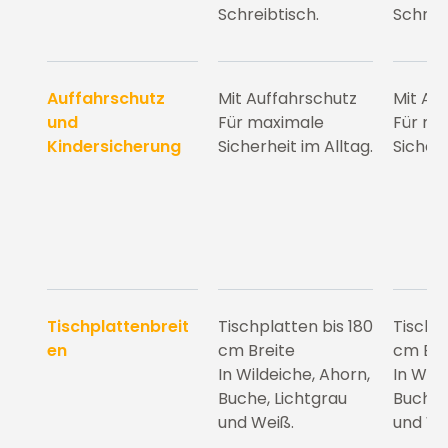
Schreibtisch.
Schreib
Auffahrschutz
Mit Auffahrschutz
Mit Au
und
Für maximale
Für ma
Kindersicherung
Sicherheit im Alltag.
Sicherh
Tischplattenbreit
Tischplatten bis 180
Tischpl
en
cm Breite
cm Bre
In Wildeiche, Ahorn,
In Wild
Buche, Lichtgrau
Buche,
und Weiß.
und We