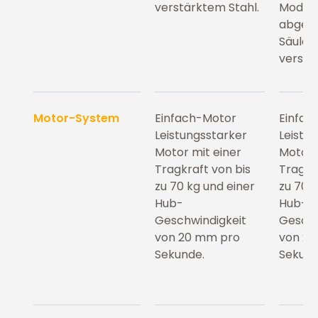
verstärktem Stahl.
Modern
abger
Säulen,
verstä
Motor-System
Einfach-Motor
Einfac
Leistungsstarker
Leistu
Motor mit einer
Motor 
Tragkraft von bis
Tragkr
zu 70 kg und einer
zu 70 
Hub-
Hub-
Geschwindigkeit
Geschw
von 20 mm pro
von 2
Sekunde.
Sekund