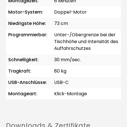
Montagezeit:
6 Minuten
Motor-System:
Doppel-Motor
Niedrigste Höhe:
73 cm
Programmierbar:
Unter-/Obergrenze bei der
Tischhöhe und Intensität des
Auffahrschutzes
Schnelligkeit:
30 mm/sec.
Tragkraft:
80 kg
USB-Anschlüsse:
USB-C
Montageart:
Klick-Montage
Downloads & Zertifikate