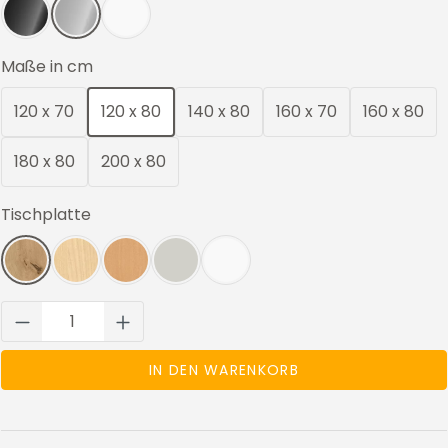
Schwarz
Silber
Weiß
auswählen
Maße in cm
120 x 70
120 x 80
140 x 80
160 x 70
160 x 80
180 x 80
200 x 80
auswählen
Tischplatte
Wildeiche
Ahorn
Buche
Lichtgrau
Weiß
Produkt Anzahl: Gib den gewünschten We
IN DEN WARENKORB