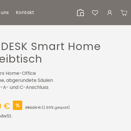
 uns
Kontakt
HDESK Smart Home
eibtisch
fürs Home-Office
e, abgerundete Säulen
B-A- und C-Anschluss
0 €
%
380,00 €
(2.89% gespart)
 MwSt.