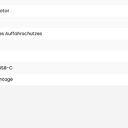
otor
des Auffahrschutzes
USB-C
ntage