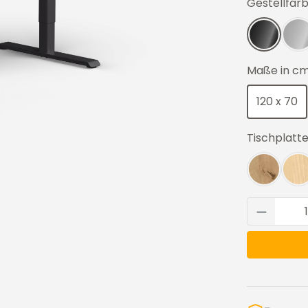
Gestellfar
Schwar
Si
Maße in c
120 x 70
Tischplatt
Wildeic
A
Produkt