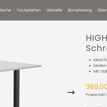
tische
Tischplatten
Gestelle
Büroplanung
Über
HIG
Schr
Ideal 
Modern
Mit US
369,0
Preise inkl.