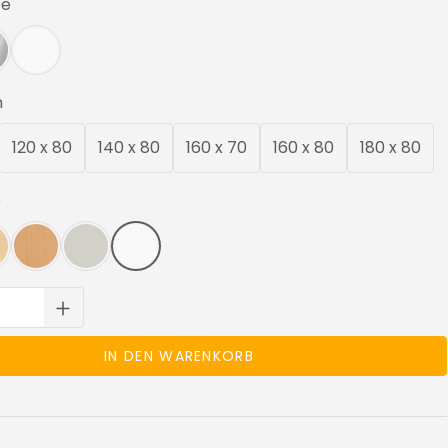
auswählen
be
z
lber
Weiß
auswählen
m
120 x 80
140 x 80
160 x 70
160 x 80
180 x 80
auswählen
e
he
horn
Buche
Lichtgrau
Weiß
 Anzahl: Gib den gewünschten Wert ei
IN DEN WARENKORB