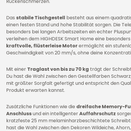
Rückenschmerzen.
Das
stabile Tischgestell
besteht aus einem quadratis
einen festen Stand und hohe Stabilität sorgen. Die Te
besonders bei langen Arbeitszeiten ein echter Pluspu
verleihen dem HIGHDESK Smart Home eine besonders m
kraftvolle, flüsterleise Motor
ermöglicht ein stufenl
Geschwindigkeit von 20 mm/s, ohne deine Konzentrati
Mit einer
Traglast von bis zu 70 kg
trägt der Schreib
Du hast die Wahl zwischen den Gestellfarben Schwarz,
mit größter Sorgfalt gefertigt und entspricht den Qu
Produkt erwarten kannst.
Zusätzliche Funktionen wie die
dreifache Memory-Fu
Anschluss
und ein intelligenter
Auffahrschutz
sorgen
kratzfeste 25 mm melaminharzbeschichtete Schreibtis
hast die Wahl zwischen den Dekoren Wildeiche, Ahorn,