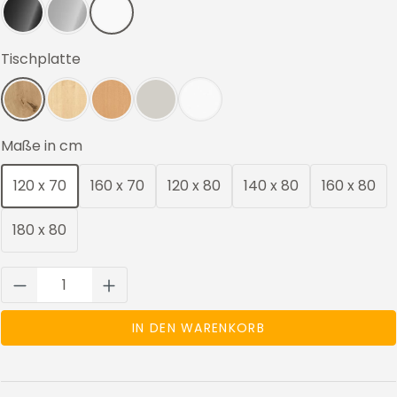
Schwarz
Silber
Weiß
auswählen
Tischplatte
Wildeiche
Ahorn
Buche
Lichtgrau
Weiß
auswählen
Maße in cm
120 x 70
160 x 70
120 x 80
140 x 80
160 x 80
180 x 80
Produkt Anzahl: Gib den gewünschten We
IN DEN WARENKORB