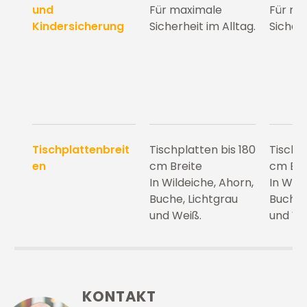
und
Für maximale
Für ma
Kindersicherung
Sicherheit im Alltag.
Sicherh
Tischplattenbreit
Tischplatten bis 180
Tischpl
en
cm Breite
cm Bre
In Wildeiche, Ahorn,
In Wild
Buche, Lichtgrau
Buche,
und Weiß.
und We
KONTAKT