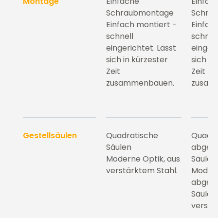
Montage
Einfache
Einfac
Schraubmontage
Schra
Einfach montiert -
Einfac
schnell
schnel
eingerichtet. Lässt
eingeri
sich in kürzester
sich in
Zeit
Zeit
zusammenbauen.
zusam
Gestellsäulen
Quadratische
Quadra
Säulen
abger
Moderne Optik, aus
Säulen
verstärktem Stahl.
Modern
abger
Säulen,
verstä