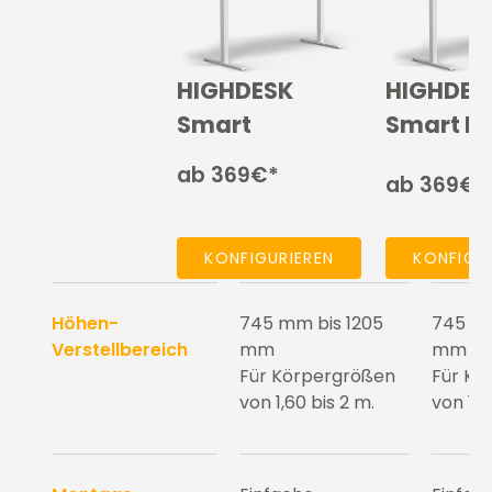
HIGHDESK
HIGHDES
Smart
Smart H
ab 369€*
ab 369€*
KONFIGURIEREN
KONFIGU
Höhen-
745 mm bis 1205
745 mm
Verstellbereich
mm
mm
Für Körpergrößen
Für Kö
von 1,60 bis 2 m.
von 1,6