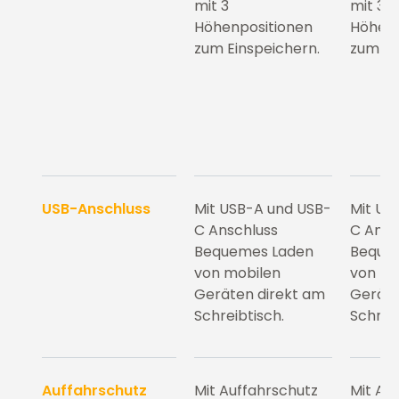
mit 3
mit 3
Höhenpositionen
Höhenp
zum Einspeichern.
zum Ei
USB-Anschluss
Mit USB-A und USB-
Mit US
C Anschluss
C Ansc
Bequemes Laden
Beque
von mobilen
von mo
Geräten direkt am
Geräte
Schreibtisch.
Schreib
Auffahrschutz
Mit Auffahrschutz
Mit Au