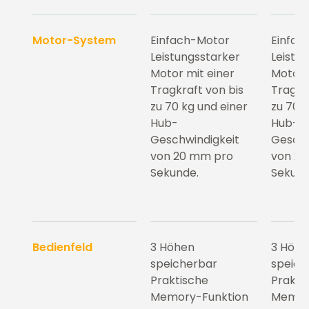
Motor-System
Einfach-Motor
Einfac
Leistungsstarker
Leistu
Motor mit einer
Motor 
Tragkraft von bis
Tragkr
zu 70 kg und einer
zu 70 
Hub-
Hub-
Geschwindigkeit
Geschw
von 20 mm pro
von 2
Sekunde.
Sekund
Bedienfeld
3 Höhen
3 Höh
speicherbar
speich
Praktische
Prakti
Memory-Funktion
Memor